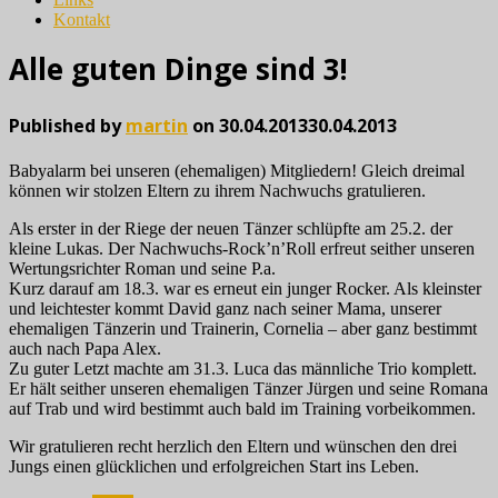
Kontakt
Alle guten Dinge sind 3!
Published by
martin
on
30.04.2013
30.04.2013
Babyalarm bei unseren (ehemaligen) Mitgliedern! Gleich dreimal
können wir stolzen Eltern zu ihrem Nachwuchs gratulieren.
Als erster in der Riege der neuen Tänzer schlüpfte am 25.2. der
kleine Lukas. Der Nachwuchs-Rock’n’Roll erfreut seither unseren
Wertungsrichter Roman und seine P.a.
Kurz darauf am 18.3. war es erneut ein junger Rocker. Als kleinster
und leichtester kommt David ganz nach seiner Mama, unserer
ehemaligen Tänzerin und Trainerin, Cornelia – aber ganz bestimmt
auch nach Papa Alex.
Zu guter Letzt machte am 31.3. Luca das männliche Trio komplett.
Er hält seither unseren ehemaligen Tänzer Jürgen und seine Romana
auf Trab und wird bestimmt auch bald im Training vorbeikommen.
Wir gratulieren recht herzlich den Eltern und wünschen den drei
Jungs einen glücklichen und erfolgreichen Start ins Leben.