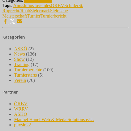
Categories:
Turnierberichte
Tags:
Anna
Julius
Juveniles
ÖRBV
Schüler
St.
Ruprecht/Raab
Steiermark
Steirische
Meisterschaft
Turnier
Turnierbericht
Kategorien
ASKÖ
(2)
News
(136)
Show
(12)
Training
(17)
Turnierberichte
(100)
Turnierstarts
(5)
Verein
(76)
Partner
ÖRBV
WRRV
ASKÖ
Manuel Hanel Web & Meda Solutions e.U.
physio22